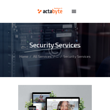
HOME
SERVICES
DOMAINS
Security Services
HOSTING
DEDICATED
Home
All Services
...
Security Services
FEATURES
ABOUT
SUPPORT